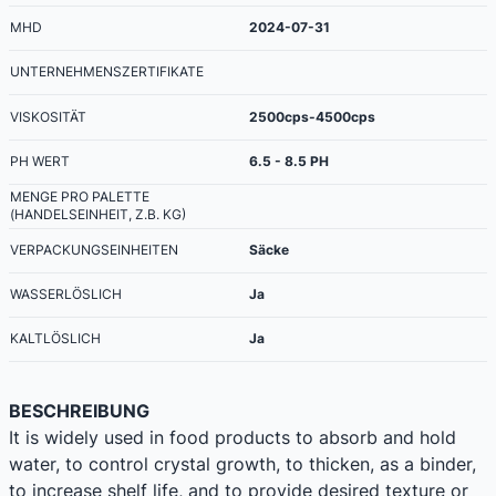
MHD
2024-07-31
UNTERNEHMENSZERTIFIKATE
VISKOSITÄT
2500cps-4500cps
PH WERT
6.5 - 8.5 PH
MENGE PRO PALETTE
(HANDELSEINHEIT, Z.B. KG)
VERPACKUNGSEINHEITEN
Säcke
WASSERLÖSLICH
Ja
KALTLÖSLICH
Ja
BESCHREIBUNG
It is widely used in food products to absorb and hold
water, to control crystal growth, to thicken, as a binder,
to increase shelf life, and to provide desired texture or