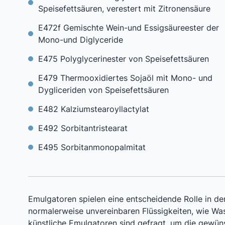
Speisefettsäuren, verestert mit Zitronensäure
E472f Gemischte Wein-und Essigsäureester der
Mono-und Diglyceride
E475 Polyglycerinester von Speisefettsäuren
E479 Thermooxidiertes Sojaöl mit Mono- und
Dygliceriden von Speisefettsäuren
E482 Kalziumstearoyllactylat
E492 Sorbitantristearat
E495 Sorbitanmonopalmitat
Emulgatoren spielen eine entscheidende Rolle in de
normalerweise unvereinbaren Flüssigkeiten, wie Was
künstliche Emulgatoren sind gefragt, um die gewün