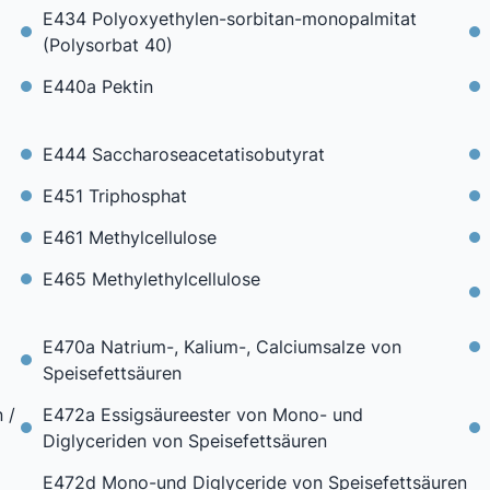
E434 Polyoxyethylen-sorbitan-monopalmitat
(Polysorbat 40)
E440a Pektin
E444 Saccharoseacetatisobutyrat
E451 Triphosphat
E461 Methylcellulose
E465 Methylethylcellulose
E470a Natrium-, Kalium-, Calciumsalze von
Speisefettsäuren
 /
E472a Essigsäureester von Mono- und
Diglyceriden von Speisefettsäuren
E472d Mono-und Diglyceride von Speisefettsäuren