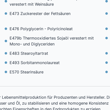
verestert mit Weinsäure
E473 Zuckerester der Fettsäuren
E476 Polyglycerin - Polyricinoleat
E479b Thermooxidiertes Sojaöl verestert mit
Mono- und Diglyceriden
E483 Stearoyltartrat
E493 Sorbitanmonolaureat
E570 Stearinsäure
r Lebensmittelproduktion für Produzenten und Hersteller. 
ser und Öl, zu stabilisieren und eine homogene Konsistenz 
schten Eigenschaften in den Endprodukten zu erzielen.