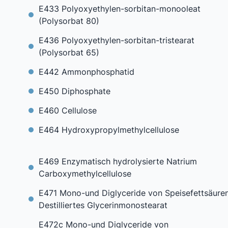
E433 Polyoxyethylen-sorbitan-monooleat
(Polysorbat 80)
E436 Polyoxyethylen-sorbitan-tristearat
(Polysorbat 65)
E442 Ammonphosphatid
E450 Diphosphate
E460 Cellulose
E464 Hydroxypropylmethylcellulose
E469 Enzymatisch hydrolysierte Natrium
Carboxymethylcellulose
E471 Mono-und Diglyceride von Speisefettsäuren
Destilliertes Glycerinmonostearat
E472c Mono-und Diglyceride von